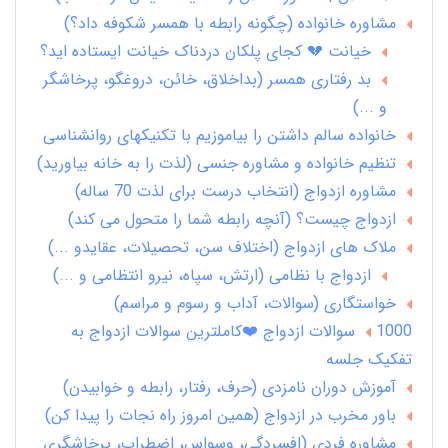
مشاوره خانواده (چگونه رابطه با همسر شکوفه داد؟)
خیانت 💔 کجای پلکان دردناک خیانت ایستاده اید؟
بد رفتاری همسر (بداخلاق، خائن، دروغگو، پرخاشگر
و ...)
خانواده سالم داشتن را بیاموزیم با تکنیکهای روانشناسی
تنظیم خانواده و مشاوره جنسی (لذت را به خانه بیاورید)
مشاوره ازدواج (انتخاب درست برای لذت 70 ساله)
ازدواج چیست؟ (آنچه رابطه شما را متحول می کند)
ملاک های ازدواج (اختلاف سن، تحصیلات، عقایدو ...)
ازدواج با نظامی (ارتش، سپاه، نیرو انتظامی و ...)
خواستگاری (سوالات، آداب و رسوم و مراسم)
1000 سوالات ازدواج ❤️کاملترین سوالات ازدواج به
تفکیک جلسه
آموزش دوران نامزدی (حرف، رفتار، رابطه و خوابیدن)
باور مخرب در ازدواج (همین امروز راه نجات را پیدا کن)
مشاوره فردی (افسردگی، وسواس، اضطراب، پرخاشگری