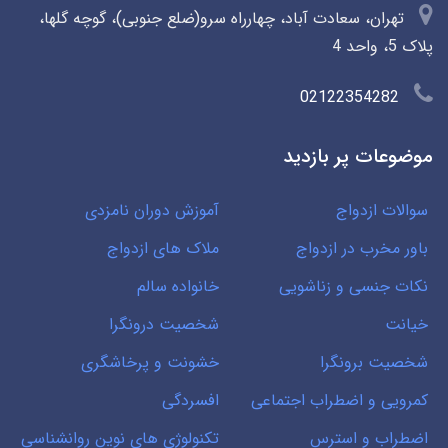
تهران، سعادت آباد، چهارراه سرو(ضلع جنوبی)، گوچه گلها،
پلاک 5، واحد 4
02122354282
موضوعات پر بازدید
سوالات ازدواج
آموزش دوران نامزدی
باور مخرب در ازدواج
ملاک های ازدواج
نکات جنسی و زناشویی
خانواده سالم
خیانت
شخصیت درونگرا
شخصیت برونگرا
خشونت و پرخاشگری
کمرویی و اضطراب اجتماعی
افسردگی
اضطراب و استرس
تکنولوژی های نوین روانشناسی