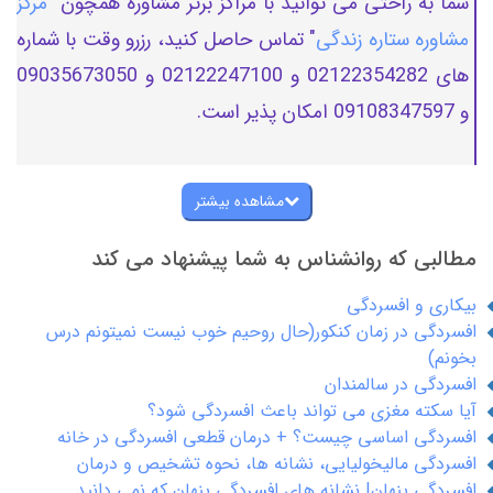
شما به راحتی می توانید با مراکز برتر مشاوره همچون "
مرکز
مشاوره ستاره زندگی
" تماس حاصل کنید، رزرو وقت با شماره
های 02122354282 و 02122247100 و 09035673050
و 09108347597 امکان پذیر است.
مشاهده بیشتر
مطالبی که روانشناس به شما پیشنهاد می کند
بیکاری و افسردگی
افسردگی در زمان کنکور(حال روحیم خوب نیست نمیتونم درس
بخونم)
افسردگی در سالمندان
آیا سکته مغزی می تواند باعث افسردگی شود؟
افسردگی اساسی چیست؟ + درمان قطعی افسردگی در خانه
افسردگی مالیخولیایی، نشانه ها، نحوه تشخیص و درمان
افسردگی پنهان| نشانه های افسردگی پنهان که نمی دانید