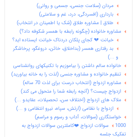
مردان (سلامت جنسی، جسمی و روانی)
بارداری (افسردگی، درد، غم و سلامتی)
طلاق | مشاوره طلاق (شک یا اطمینان در انتخاب)
مشاوره خانواده (چگونه رابطه با همسر شکوفه داد؟)
خیانت 💔 کجای پلکان دردناک خیانت ایستاده اید؟
بد رفتاری همسر (بداخلاق، خائن، دروغگو، پرخاشگر
و ...)
خانواده سالم داشتن را بیاموزیم با تکنیکهای روانشناسی
تنظیم خانواده و مشاوره جنسی (لذت را به خانه بیاورید)
مشاوره ازدواج (انتخاب درست برای لذت 70 ساله)
ازدواج چیست؟ (آنچه رابطه شما را متحول می کند)
ملاک های ازدواج (اختلاف سن، تحصیلات، عقایدو ...)
ازدواج با نظامی (ارتش، سپاه، نیرو انتظامی و ...)
خواستگاری (سوالات، آداب و رسوم و مراسم)
1000 سوالات ازدواج ❤️کاملترین سوالات ازدواج به
تفکیک جلسه