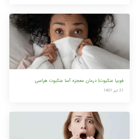
فوبیا عنکبوت| درمان معجزه آسا عنکبوت هراسی
21 تير 1401