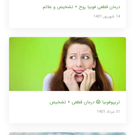
درمان قطعی فوبیا روح + تشخیص و علائم
14 شهریور 1401
تریپوفوبیا 😱 درمان قطعی + تشخیص
31 مرداد 1401