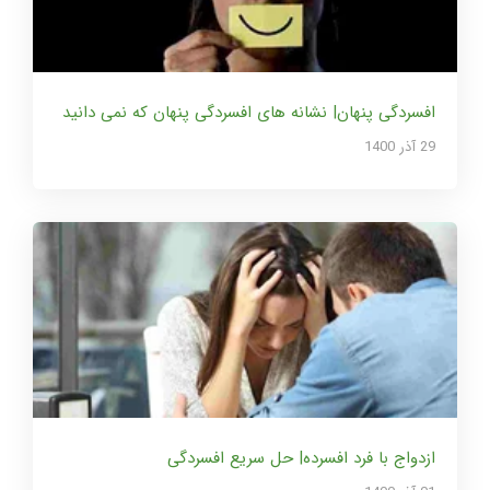
افسردگی پنهان| نشانه های افسردگی پنهان که نمی دانید
29 آذر 1400
ازدواج با فرد افسرده| حل سریع افسردگی