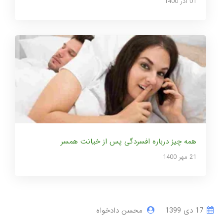
01 آذر 1400
همه چیز درباره افسردگی پس از خیانت همسر
21 مهر 1400
17 دی 1399
محسن دادخواه