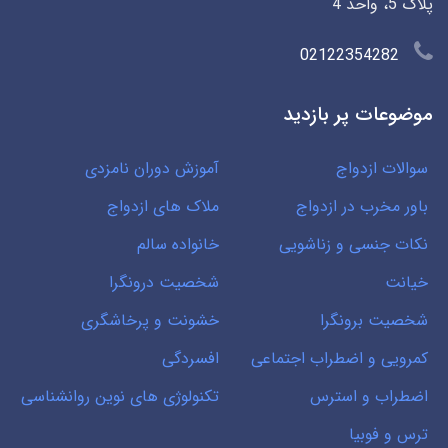
پلاک 5، واحد 4
02122354282
موضوعات پر بازدید
سوالات ازدواج
آموزش دوران نامزدی
باور مخرب در ازدواج
ملاک های ازدواج
نکات جنسی و زناشویی
خانواده سالم
خیانت
شخصیت درونگرا
شخصیت برونگرا
خشونت و پرخاشگری
کمرویی و اضطراب اجتماعی
افسردگی
اضطراب و استرس
تکنولوژی های نوین روانشناسی
ترس و فوبیا