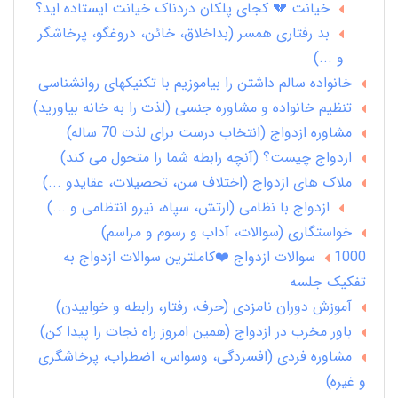
خیانت 💔 کجای پلکان دردناک خیانت ایستاده اید؟
بد رفتاری همسر (بداخلاق، خائن، دروغگو، پرخاشگر
و ...)
خانواده سالم داشتن را بیاموزیم با تکنیکهای روانشناسی
تنظیم خانواده و مشاوره جنسی (لذت را به خانه بیاورید)
مشاوره ازدواج (انتخاب درست برای لذت 70 ساله)
ازدواج چیست؟ (آنچه رابطه شما را متحول می کند)
ملاک های ازدواج (اختلاف سن، تحصیلات، عقایدو ...)
ازدواج با نظامی (ارتش، سپاه، نیرو انتظامی و ...)
خواستگاری (سوالات، آداب و رسوم و مراسم)
1000 سوالات ازدواج ❤️کاملترین سوالات ازدواج به
تفکیک جلسه
آموزش دوران نامزدی (حرف، رفتار، رابطه و خوابیدن)
باور مخرب در ازدواج (همین امروز راه نجات را پیدا کن)
مشاوره فردی (افسردگی، وسواس، اضطراب، پرخاشگری
و غیره)