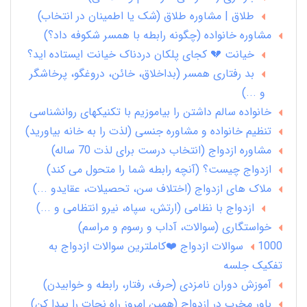
طلاق | مشاوره طلاق (شک یا اطمینان در انتخاب)
مشاوره خانواده (چگونه رابطه با همسر شکوفه داد؟)
خیانت 💔 کجای پلکان دردناک خیانت ایستاده اید؟
بد رفتاری همسر (بداخلاق، خائن، دروغگو، پرخاشگر
و ...)
خانواده سالم داشتن را بیاموزیم با تکنیکهای روانشناسی
تنظیم خانواده و مشاوره جنسی (لذت را به خانه بیاورید)
مشاوره ازدواج (انتخاب درست برای لذت 70 ساله)
ازدواج چیست؟ (آنچه رابطه شما را متحول می کند)
ملاک های ازدواج (اختلاف سن، تحصیلات، عقایدو ...)
ازدواج با نظامی (ارتش، سپاه، نیرو انتظامی و ...)
خواستگاری (سوالات، آداب و رسوم و مراسم)
1000 سوالات ازدواج ❤️کاملترین سوالات ازدواج به
تفکیک جلسه
آموزش دوران نامزدی (حرف، رفتار، رابطه و خوابیدن)
باور مخرب در ازدواج (همین امروز راه نجات را پیدا کن)