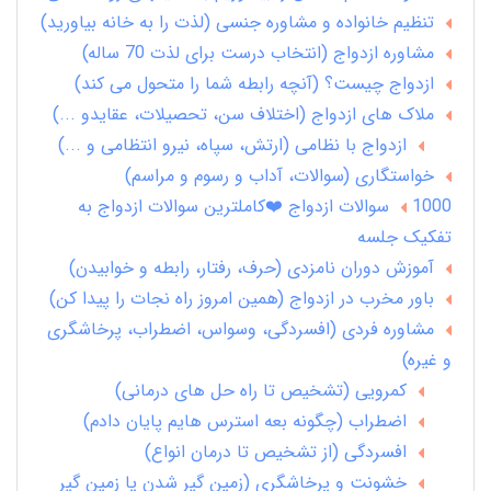
تنظیم خانواده و مشاوره جنسی (لذت را به خانه بیاورید)
مشاوره ازدواج (انتخاب درست برای لذت 70 ساله)
ازدواج چیست؟ (آنچه رابطه شما را متحول می کند)
ملاک های ازدواج (اختلاف سن، تحصیلات، عقایدو ...)
ازدواج با نظامی (ارتش، سپاه، نیرو انتظامی و ...)
خواستگاری (سوالات، آداب و رسوم و مراسم)
1000 سوالات ازدواج ❤️کاملترین سوالات ازدواج به
تفکیک جلسه
آموزش دوران نامزدی (حرف، رفتار، رابطه و خوابیدن)
باور مخرب در ازدواج (همین امروز راه نجات را پیدا کن)
مشاوره فردی (افسردگی، وسواس، اضطراب، پرخاشگری
و غیره)
کمرویی (تشخیص تا راه حل های درمانی)
اضطراب (چگونه بعه استرس هایم پایان دادم)
افسردگی (از تشخیص تا درمان انواع)
خشونت و پرخاشگری (زمین گیر شدن یا زمین گیر