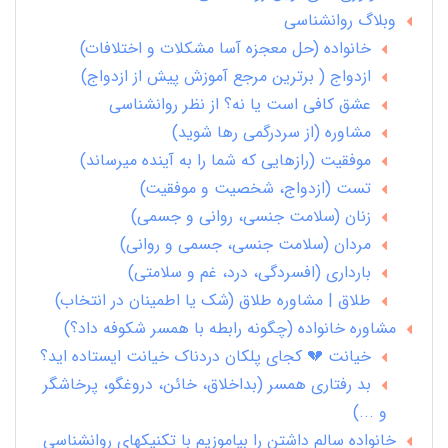
وبلاگ روانشناسی
خانواده (حل معجزه آسا مشکلات و اختلافات)
ازدواج ( برترین مرجع آموزش پیش از ازدواج)
عشق کافی است یا نه؟ از نظر روانشناسی
مشاوره (از سردرگمی رها شوید)
موفقیت (رازهایی که شما را به آینده میرساند)
تست (ازدواج، شخصیت و موفقیت)
زنان (سلامت جنسی، روانی و جسمی)
مردان (سلامت جنسی، جسمی و روانی)
بارداری (افسردگی، درد، غم و سلامتی)
طلاق | مشاوره طلاق (شک یا اطمینان در انتخاب)
مشاوره خانواده (چگونه رابطه با همسر شکوفه داد؟)
خیانت 💔 کجای پلکان دردناک خیانت ایستاده اید؟
بد رفتاری همسر (بداخلاق، خائن، دروغگو، پرخاشگر
و ...)
خانواده سالم داشتن را بیاموزیم با تکنیکهای روانشناسی