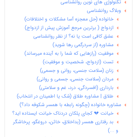
تکنولوژی های نوین روانشناسی
وبلاگ روانشناسی
خانواده (حل معجزه آسا مشکلات و اختلافات)
ازدواج ( برترین مرجع آموزش پیش از ازدواج)
عشق کافی است یا نه؟ از نظر روانشناسی
مشاوره (از سردرگمی رها شوید)
موفقیت (رازهایی که شما را به آینده میرساند)
تست (ازدواج، شخصیت و موفقیت)
زنان (سلامت جنسی، روانی و جسمی)
مردان (سلامت جنسی، جسمی و روانی)
بارداری (افسردگی، درد، غم و سلامتی)
طلاق | مشاوره طلاق (شک یا اطمینان در انتخاب)
مشاوره خانواده (چگونه رابطه با همسر شکوفه داد؟)
خیانت 💔 کجای پلکان دردناک خیانت ایستاده اید؟
بد رفتاری همسر (بداخلاق، خائن، دروغگو، پرخاشگر
و ...)