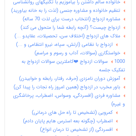
خانواده سالم داشتن را بیاموزیم با تکنیکهای روانشناسی
تنظیم خانواده و مشاوره جنسی (لذت را به خانه بیاورید)
مشاوره ازدواج (انتخاب درست برای لذت 70 ساله)
ازدواج چیست؟ (آنچه رابطه شما را متحول می کند)
ملاک های ازدواج (اختلاف سن، تحصیلات، عقایدو ...)
ازدواج با نظامی (ارتش، سپاه، نیرو انتظامی و ...)
خواستگاری (سوالات، آداب و رسوم و مراسم)
1000 سوالات ازدواج ❤️کاملترین سوالات ازدواج به
تفکیک جلسه
آموزش دوران نامزدی (حرف، رفتار، رابطه و خوابیدن)
باور مخرب در ازدواج (همین امروز راه نجات را پیدا کن)
مشاوره فردی (افسردگی، وسواس، اضطراب، پرخاشگری
و غیره)
کمرویی (تشخیص تا راه حل های درمانی)
اضطراب (چگونه بعه استرس هایم پایان دادم)
افسردگی (از تشخیص تا درمان انواع)