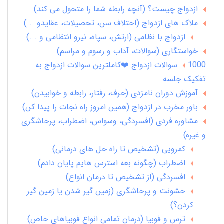
ازدواج چیست؟ (آنچه رابطه شما را متحول می کند)
ملاک های ازدواج (اختلاف سن، تحصیلات، عقایدو ...)
ازدواج با نظامی (ارتش، سپاه، نیرو انتظامی و ...)
خواستگاری (سوالات، آداب و رسوم و مراسم)
1000 سوالات ازدواج ❤️کاملترین سوالات ازدواج به
تفکیک جلسه
آموزش دوران نامزدی (حرف، رفتار، رابطه و خوابیدن)
باور مخرب در ازدواج (همین امروز راه نجات را پیدا کن)
مشاوره فردی (افسردگی، وسواس، اضطراب، پرخاشگری
و غیره)
کمرویی (تشخیص تا راه حل های درمانی)
اضطراب (چگونه بعه استرس هایم پایان دادم)
افسردگی (از تشخیص تا درمان انواع)
خشونت و پرخاشگری (زمین گیر شدن یا زمین گیر
کردن؟)
ترس و فوبیا (درمان تمامی انواع فوبیاهای خاص)