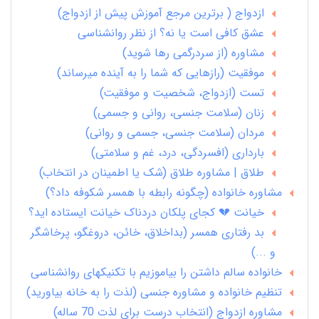
ازدواج ( برترین مرجع آموزش پیش از ازدواج)
عشق کافی است یا نه؟ از نظر روانشناسی
مشاوره (از سردرگمی رها شوید)
موفقیت (رازهایی که شما را به آینده میرساند)
تست (ازدواج، شخصیت و موفقیت)
زنان (سلامت جنسی، روانی و جسمی)
مردان (سلامت جنسی، جسمی و روانی)
بارداری (افسردگی، درد، غم و سلامتی)
طلاق | مشاوره طلاق (شک یا اطمینان در انتخاب)
مشاوره خانواده (چگونه رابطه با همسر شکوفه داد؟)
خیانت 💔 کجای پلکان دردناک خیانت ایستاده اید؟
بد رفتاری همسر (بداخلاق، خائن، دروغگو، پرخاشگر
و ...)
خانواده سالم داشتن را بیاموزیم با تکنیکهای روانشناسی
تنظیم خانواده و مشاوره جنسی (لذت را به خانه بیاورید)
مشاوره ازدواج (انتخاب درست برای لذت 70 ساله)