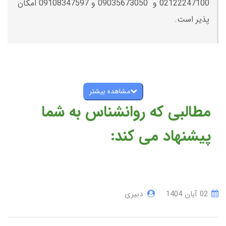
02122247100 و 09035673050 و 09108347597 امکان
پذیر است.
مشاهده بیشتر
مطالبی که روانشناس به شما
پیشنهاد می کند:
02 آبان 1404
دبیری