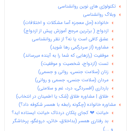
تکنولوژی های نوین روانشناسی
وبلاگ روانشناسی
خانواده (حل معجزه آسا مشکلات و اختلافات)
ازدواج ( برترین مرجع آموزش پیش از ازدواج)
عشق کافی است یا نه؟ از نظر روانشناسی
مشاوره (از سردرگمی رها شوید)
موفقیت (رازهایی که شما را به آینده میرساند)
تست (ازدواج، شخصیت و موفقیت)
زنان (سلامت جنسی، روانی و جسمی)
مردان (سلامت جنسی، جسمی و روانی)
بارداری (افسردگی، درد، غم و سلامتی)
طلاق | مشاوره طلاق (شک یا اطمینان در انتخاب)
مشاوره خانواده (چگونه رابطه با همسر شکوفه داد؟)
خیانت 💔 کجای پلکان دردناک خیانت ایستاده اید؟
بد رفتاری همسر (بداخلاق، خائن، دروغگو، پرخاشگر
و ...)