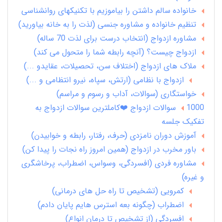
خانواده سالم داشتن را بیاموزیم با تکنیکهای روانشناسی
تنظیم خانواده و مشاوره جنسی (لذت را به خانه بیاورید)
مشاوره ازدواج (انتخاب درست برای لذت 70 ساله)
ازدواج چیست؟ (آنچه رابطه شما را متحول می کند)
ملاک های ازدواج (اختلاف سن، تحصیلات، عقایدو ...)
ازدواج با نظامی (ارتش، سپاه، نیرو انتظامی و ...)
خواستگاری (سوالات، آداب و رسوم و مراسم)
1000 سوالات ازدواج ❤️کاملترین سوالات ازدواج به
تفکیک جلسه
آموزش دوران نامزدی (حرف، رفتار، رابطه و خوابیدن)
باور مخرب در ازدواج (همین امروز راه نجات را پیدا کن)
مشاوره فردی (افسردگی، وسواس، اضطراب، پرخاشگری
و غیره)
کمرویی (تشخیص تا راه حل های درمانی)
اضطراب (چگونه بعه استرس هایم پایان دادم)
افسردگی (از تشخیص تا درمان انواع)