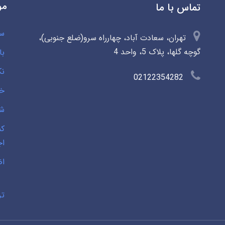
مو
تماس با ما
سو
تهران، سعادت آباد، چهارراه سرو(ضلع جنوبی)،
گوچه گلها، پلاک 5، واحد 4
با
نک
02122354282
خی
شخ
کم
اج
اض
تر