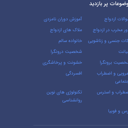
ضوعات پر بازدید
الات ازدواج
آموزش دوران نامزدی
ور مخرب در ازدواج
ملاک های ازدواج
ات جنسی و زناشویی
خانواده سالم
انت
شخصیت درونگرا
صیت برونگرا
خشونت و پرخاشگری
رویی و اضطراب
افسردگی
تماعی
طراب و استرس
تکنولوژی های نوین
روانشناسی
س و فوبیا