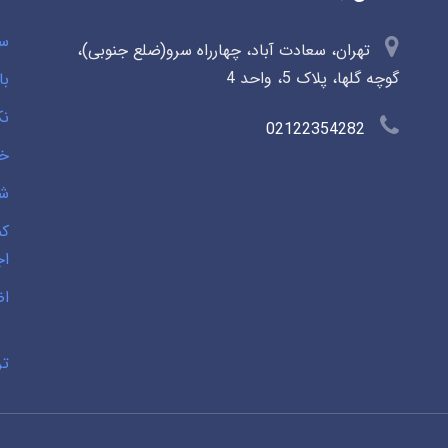
سو
تهران، سعادت آباد، چهارراه سرو(ضلع جنوبی)،
گوچه گلها، پلاک 5، واحد 4
با
نک
02122354282
خی
شخ
کم
اج
اض
تر