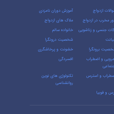
الات ازدواج
آموزش دوران نامزدی
ور مخرب در ازدواج
ملاک های ازدواج
ات جنسی و زناشویی
خانواده سالم
انت
شخصیت درونگرا
صیت برونگرا
خشونت و پرخاشگری
رویی و اضطراب
افسردگی
تماعی
طراب و استرس
تکنولوژی های نوین
روانشناسی
س و فوبیا