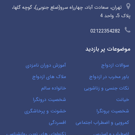
تهران، سعادت آباد، چهارراه سرو(ضلع جنوبی)، گوچه گلها،
پلاک 5، واحد 4
02122354282
موضوعات پر بازدید
سوالات ازدواج
آموزش دوران نامزدی
باور مخرب در ازدواج
ملاک های ازدواج
نکات جنسی و زناشویی
خانواده سالم
خیانت
شخصیت درونگرا
شخصیت برونگرا
خشونت و پرخاشگری
کمرویی و اضطراب اجتماعی
افسردگی
اضطراب و استرس
تکنولوژی های نوین روانشناسی