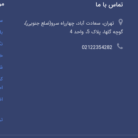
مو
تماس با ما
سو
تهران، سعادت آباد، چهارراه سرو(ضلع جنوبی)،
گوچه گلها، پلاک 5، واحد 4
با
نک
02122354282
خی
شخ
کم
اج
اض
تر