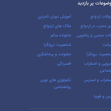
ضوعات پر بازدید
الات ازدواج
آموزش دوران نامزدی
ور مخرب در ازدواج
ملاک های ازدواج
ات جنسی و زناشویی
خانواده سالم
انت
شخصیت درونگرا
صیت برونگرا
خشونت و پرخاشگری
رویی و اضطراب
افسردگی
تماعی
طراب و استرس
تکنولوژی های نوین
روانشناسی
س و فوبیا