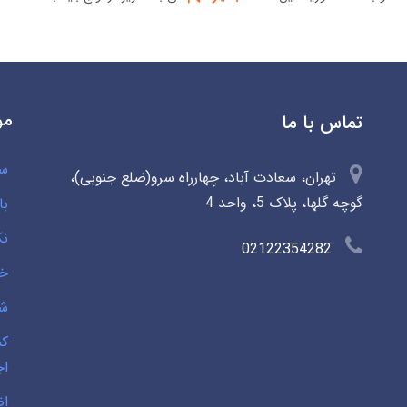
مو
تماس با ما
سو
تهران، سعادت آباد، چهارراه سرو(ضلع جنوبی)،
گوچه گلها، پلاک 5، واحد 4
با
نک
02122354282
خی
شخ
کم
اج
اض