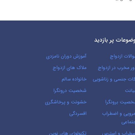
ضوعات پر بازدید
الات ازدواج
آموزش دوران نامزدی
ور مخرب در ازدواج
ملاک های ازدواج
ات جنسی و زناشویی
خانواده سالم
انت
شخصیت درونگرا
صیت برونگرا
خشونت و پرخاشگری
رویی و اضطراب
افسردگی
تماعی
طراب و استرس
تکنولوژی های نوین