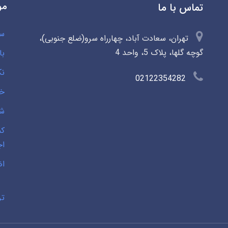
مو
تماس با ما
سو
تهران، سعادت آباد، چهارراه سرو(ضلع جنوبی)،
گوچه گلها، پلاک 5، واحد 4
با
نک
02122354282
خی
شخ
کم
اج
اض
تر