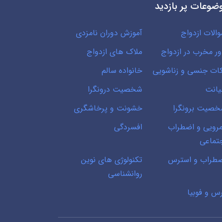
ضوعات پر بازدید
الات ازدواج
آموزش دوران نامزدی
ور مخرب در ازدواج
ملاک های ازدواج
ات جنسی و زناشویی
خانواده سالم
انت
شخصیت درونگرا
صیت برونگرا
خشونت و پرخاشگری
رویی و اضطراب
افسردگی
تماعی
طراب و استرس
تکنولوژی های نوین
روانشناسی
س و فوبیا