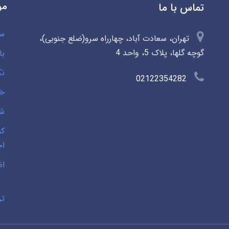
مو
تماس با ما
سو
تهران، سعادت آباد، چهارراه سرو(ضلع جنوبی)،
گوچه گلها، پلاک 5، واحد 4
با
نک
02122354282
خی
شخ
کم
اج
اض
تر