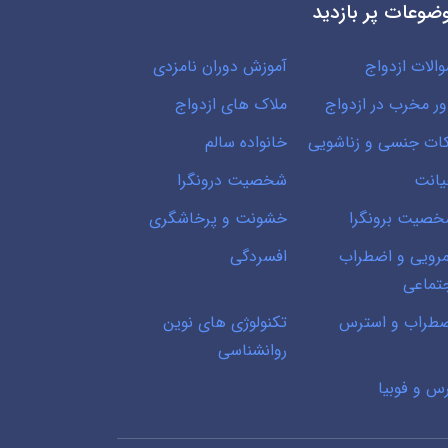
ضوعات پر بازدید
الات ازدواج
آموزش دوران نامزدی
ور مخرب در ازدواج
ملاک های ازدواج
ات جنسی و زناشویی
خانواده سالم
انت
شخصیت درونگرا
صیت برونگرا
خشونت و پرخاشگری
رویی و اضطراب
افسردگی
تماعی
طراب و استرس
تکنولوژی های نوین
روانشناسی
س و فوبیا