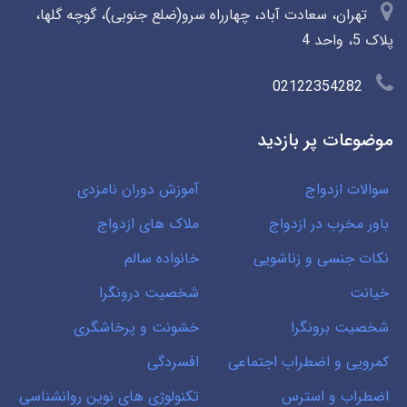
تهران، سعادت آباد، چهارراه سرو(ضلع جنوبی)، گوچه گلها،
پلاک 5، واحد 4
02122354282
موضوعات پر بازدید
سوالات ازدواج
آموزش دوران نامزدی
باور مخرب در ازدواج
ملاک های ازدواج
نکات جنسی و زناشویی
خانواده سالم
خیانت
شخصیت درونگرا
شخصیت برونگرا
خشونت و پرخاشگری
کمرویی و اضطراب اجتماعی
افسردگی
اضطراب و استرس
تکنولوژی های نوین روانشناسی