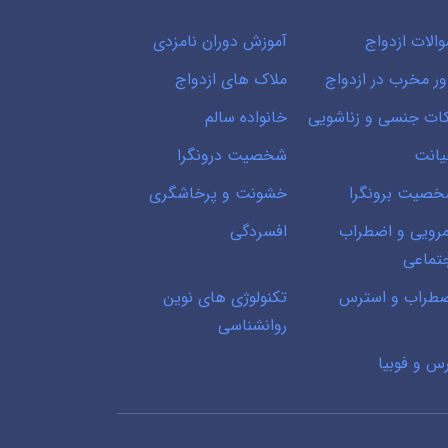
الات ازدواج
آموزش دوران نامزدی
ور مخرب در ازدواج
ملاک های ازدواج
ات جنسی و زناشویی
خانواده سالم
انت
شخصیت درونگرا
صیت برونگرا
خشونت و پرخاشگری
رویی و اضطراب
افسردگی
تماعی
طراب و استرس
تکنولوژی های نوین
روانشناسی
س و فوبیا