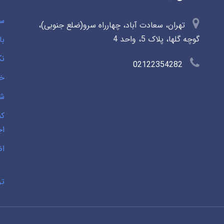
سو
تهران، سعادت آباد، چهارراه سرو(ضلع جنوبی)،
گوچه گلها، پلاک 5، واحد 4
با
نک
02122354282
خی
شخ
کم
اج
اض
تر