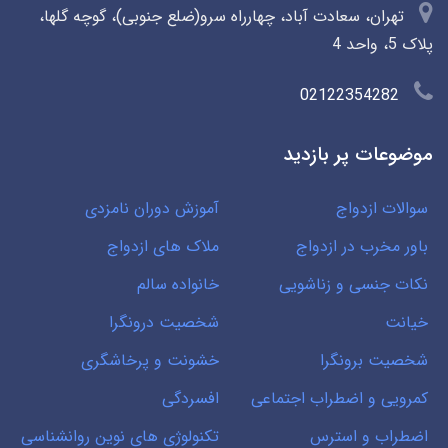
تهران، سعادت آباد، چهارراه سرو(ضلع جنوبی)، گوچه گلها،
پلاک 5، واحد 4
02122354282
موضوعات پر بازدید
سوالات ازدواج
آموزش دوران نامزدی
باور مخرب در ازدواج
ملاک های ازدواج
نکات جنسی و زناشویی
خانواده سالم
خیانت
شخصیت درونگرا
شخصیت برونگرا
خشونت و پرخاشگری
کمرویی و اضطراب اجتماعی
افسردگی
اضطراب و استرس
تکنولوژی های نوین روانشناسی