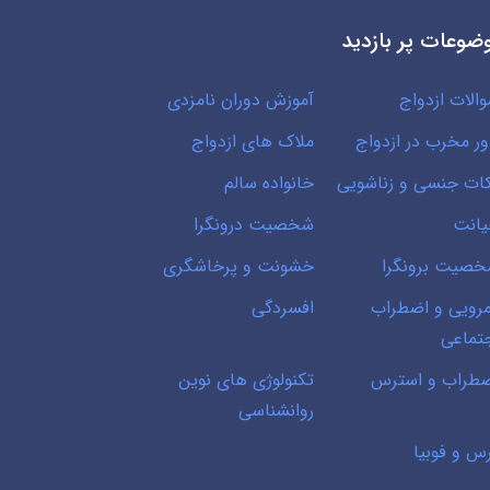
ضوعات پر بازدید
الات ازدواج
آموزش دوران نامزدی
ور مخرب در ازدواج
ملاک های ازدواج
ات جنسی و زناشویی
خانواده سالم
انت
شخصیت درونگرا
صیت برونگرا
خشونت و پرخاشگری
رویی و اضطراب
افسردگی
تماعی
طراب و استرس
تکنولوژی های نوین
روانشناسی
س و فوبیا