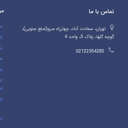
مو
تماس با ما
سو
تهران، سعادت آباد، چهارراه سرو(ضلع جنوبی)،
گوچه گلها، پلاک 5، واحد 4
با
نک
02122354282
خی
شخ
کم
اج
اض
تر