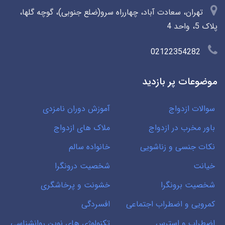
تهران، سعادت آباد، چهارراه سرو(ضلع جنوبی)، گوچه گلها،
پلاک 5، واحد 4
02122354282
موضوعات پر بازدید
سوالات ازدواج
آموزش دوران نامزدی
باور مخرب در ازدواج
ملاک های ازدواج
نکات جنسی و زناشویی
خانواده سالم
خیانت
شخصیت درونگرا
شخصیت برونگرا
خشونت و پرخاشگری
کمرویی و اضطراب اجتماعی
افسردگی
اضطراب و استرس
تکنولوژی های نوین روانشناسی