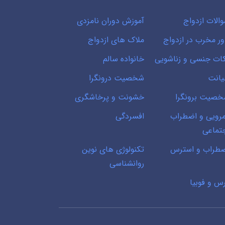
الات ازدواج
آموزش دوران نامزدی
ور مخرب در ازدواج
ملاک های ازدواج
ات جنسی و زناشویی
خانواده سالم
انت
شخصیت درونگرا
صیت برونگرا
خشونت و پرخاشگری
رویی و اضطراب
افسردگی
تماعی
طراب و استرس
تکنولوژی های نوین
روانشناسی
س و فوبیا