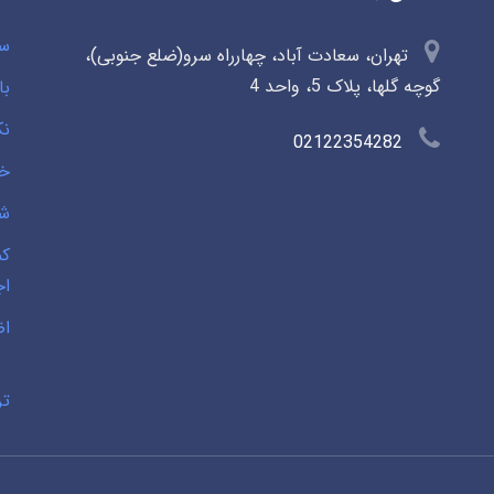
سو
تهران، سعادت آباد، چهارراه سرو(ضلع جنوبی)،
گوچه گلها، پلاک 5، واحد 4
با
نک
02122354282
خی
شخ
کم
اج
اض
تر