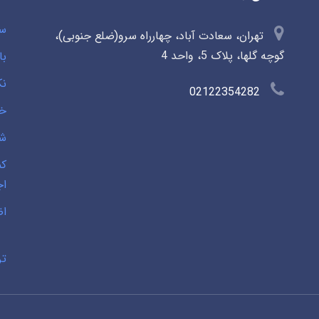
سو
تهران، سعادت آباد، چهارراه سرو(ضلع جنوبی)،
گوچه گلها، پلاک 5، واحد 4
با
نک
02122354282
خی
شخ
کم
اج
اض
تر