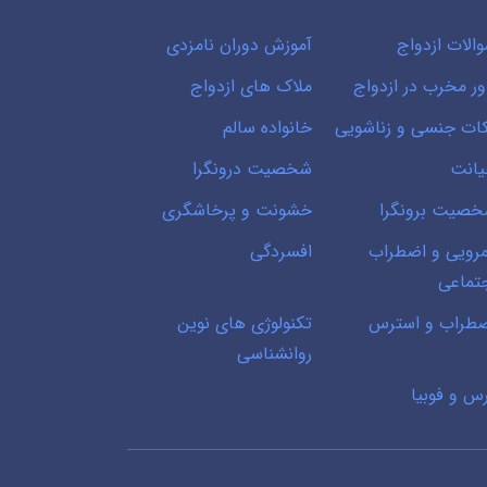
الات ازدواج
آموزش دوران نامزدی
ور مخرب در ازدواج
ملاک های ازدواج
ات جنسی و زناشویی
خانواده سالم
انت
شخصیت درونگرا
صیت برونگرا
خشونت و پرخاشگری
رویی و اضطراب
افسردگی
تماعی
طراب و استرس
تکنولوژی های نوین
روانشناسی
س و فوبیا