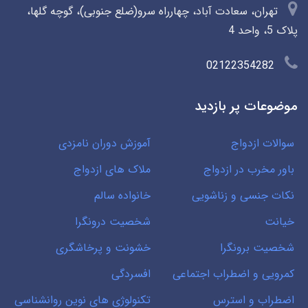
تهران، سعادت آباد، چهارراه سرو(ضلع جنوبی)، گوچه گلها،
پلاک 5، واحد 4
02122354282
موضوعات پر بازدید
سوالات ازدواج
آموزش دوران نامزدی
باور مخرب در ازدواج
ملاک های ازدواج
نکات جنسی و زناشویی
خانواده سالم
خیانت
شخصیت درونگرا
شخصیت برونگرا
خشونت و پرخاشگری
کمرویی و اضطراب اجتماعی
افسردگی
اضطراب و استرس
تکنولوژی های نوین روانشناسی