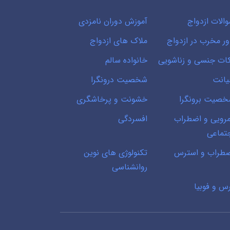
الات ازدواج
آموزش دوران نامزدی
ور مخرب در ازدواج
ملاک های ازدواج
ات جنسی و زناشویی
خانواده سالم
انت
شخصیت درونگرا
صیت برونگرا
خشونت و پرخاشگری
رویی و اضطراب
افسردگی
تماعی
طراب و استرس
تکنولوژی های نوین
روانشناسی
س و فوبیا