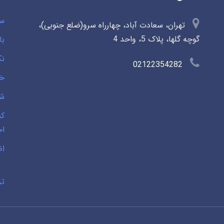
سو
تهران، سعادت آباد، چهارراه سرو(ضلع جنوبی)،
گوچه گلها، پلاک 5، واحد 4
با
نک
02122354282
خی
شخ
کم
اج
اض
تر