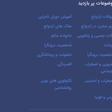
ضوعات پر بازدید
الات ازدواج
آموزش دوران نامزدی
ور مخرب در ازدواج
ملاک های ازدواج
ات جنسی و زناشویی
خانواده سالم
انت
شخصیت درونگرا
صیت برونگرا
خشونت و پرخاشگری
رویی و اضطراب
افسردگی
تماعی
طراب و استرس
تکنولوژی های نوین
روانشناسی
س و فوبیا