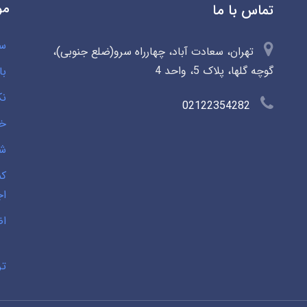
مو
تماس با ما
سو
تهران، سعادت آباد، چهارراه سرو(ضلع جنوبی)،
گوچه گلها، پلاک 5، واحد 4
با
نک
02122354282
خی
شخ
کم
اج
اض
تر