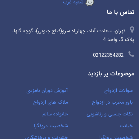
شعبه غرب
تماس با ما
تهران، سعادت آباد، چهارراه سرو(ضلع جنوبی)، گوچه گلها،
پلاک 5، واحد 4
02122354282
موضوعات پر بازدید
سوالات ازدواج
آموزش دوران نامزدی
باور مخرب در ازدواج
ملاک های ازدواج
نکات جنسی و زناشویی
خانواده سالم
خیانت
شخصیت درونگرا
شخصیت برونگرا
خشونت و پرخاشگری