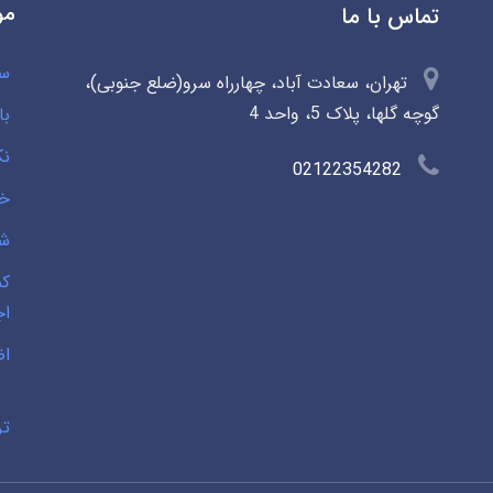
مو
تماس با ما
سو
تهران، سعادت آباد، چهارراه سرو(ضلع جنوبی)،
گوچه گلها، پلاک 5، واحد 4
با
نک
02122354282
خی
شخ
کم
اج
اض
تر