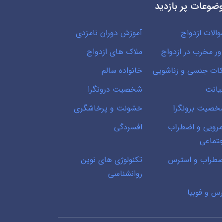
ضوعات پر بازدید
الات ازدواج
آموزش دوران نامزدی
ور مخرب در ازدواج
ملاک های ازدواج
ات جنسی و زناشویی
خانواده سالم
انت
شخصیت درونگرا
صیت برونگرا
خشونت و پرخاشگری
رویی و اضطراب
افسردگی
تماعی
طراب و استرس
تکنولوژی های نوین
روانشناسی
س و فوبیا