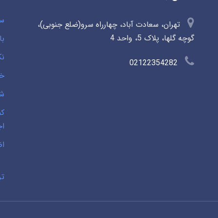
سو
تهران، سعادت آباد، چهارراه سرو(ضلع جنوبی)،
گوچه گلها، پلاک 5، واحد 4
با
نک
02122354282
خی
شخ
کم
اج
اض
تر