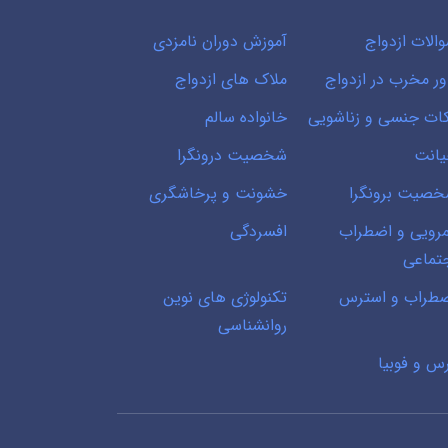
الات ازدواج
آموزش دوران نامزدی
ور مخرب در ازدواج
ملاک های ازدواج
ات جنسی و زناشویی
خانواده سالم
انت
شخصیت درونگرا
صیت برونگرا
خشونت و پرخاشگری
رویی و اضطراب
افسردگی
تماعی
طراب و استرس
تکنولوژی های نوین
روانشناسی
س و فوبیا