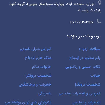
تهران، سعادت آباد، چهارراه سرو(ضلع جنوبی)، گوچه گلها،
پلاک 5، واحد 4
02122354282
موضوعات پر بازدید
سوالات ازدواج
آموزش دوران نامزدی
باور مخرب در ازدواج
ملاک های ازدواج
نکات جنسی و زناشویی
خانواده سالم
خیانت
شخصیت درونگرا
شخصیت برونگرا
خشونت و پرخاشگری
کمرویی و اضطراب اجتماعی
افسردگی
اضطراب و استرس
تکنولوژی های نوین روانشناسی