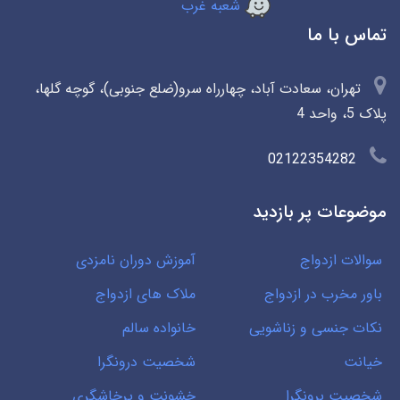
شعبه غرب
تماس با ما
تهران، سعادت آباد، چهارراه سرو(ضلع جنوبی)، گوچه گلها،
پلاک 5، واحد 4
02122354282
موضوعات پر بازدید
سوالات ازدواج
آموزش دوران نامزدی
باور مخرب در ازدواج
ملاک های ازدواج
نکات جنسی و زناشویی
خانواده سالم
خیانت
شخصیت درونگرا
شخصیت برونگرا
خشونت و پرخاشگری