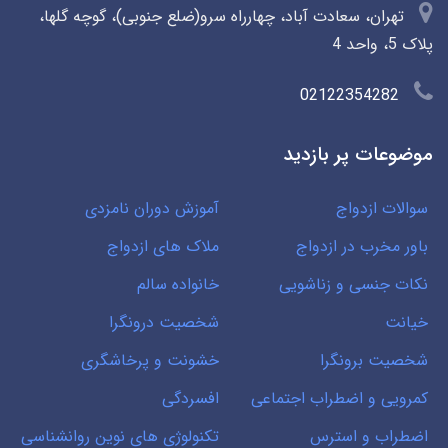
تهران، سعادت آباد، چهارراه سرو(ضلع جنوبی)، گوچه گلها،
پلاک 5، واحد 4
02122354282
موضوعات پر بازدید
سوالات ازدواج
آموزش دوران نامزدی
باور مخرب در ازدواج
ملاک های ازدواج
نکات جنسی و زناشویی
خانواده سالم
خیانت
شخصیت درونگرا
شخصیت برونگرا
خشونت و پرخاشگری
کمرویی و اضطراب اجتماعی
افسردگی
اضطراب و استرس
تکنولوژی های نوین روانشناسی