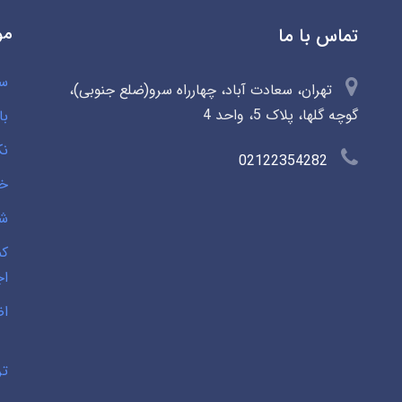
مو
تماس با ما
سو
تهران، سعادت آباد، چهارراه سرو(ضلع جنوبی)،
گوچه گلها، پلاک 5، واحد 4
با
نک
02122354282
خی
شخ
کم
اج
اض
تر