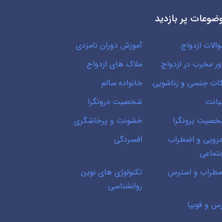
ضوعات پر بازدید
الات ازدواج
آموزش دوران نامزدی
ور مخرب در ازدواج
ملاک های ازدواج
ات جنسی و زناشویی
خانواده سالم
انت
شخصیت درونگرا
صیت برونگرا
خشونت و پرخاشگری
رویی و اضطراب
افسردگی
تماعی
طراب و استرس
تکنولوژی های نوین
روانشناسی
س و فوبیا