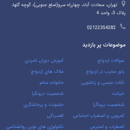
تهران، سعادت آباد، چهارراه سرو(ضلع جنوبی)، گوچه گلها،
پلاک 5، واحد 4
02122354282
موضوعات پر بازدید
سوالات ازدواج
آموزش دوران نامزدی
باور مخرب در ازدواج
ملاک های ازدواج
نکات جنسی و زناشویی
خانواده سالم
خیانت
شخصیت درونگرا
شخصیت برونگرا
خشونت و پرخاشگری
کمرویی و اضطراب اجتماعی
افسردگی
اضطراب و استرس
تکنولوژی های نوین روانشناسی