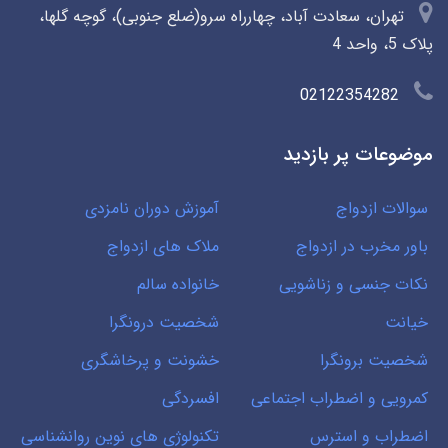
تهران، سعادت آباد، چهارراه سرو(ضلع جنوبی)، گوچه گلها،
پلاک 5، واحد 4
02122354282
موضوعات پر بازدید
سوالات ازدواج
آموزش دوران نامزدی
باور مخرب در ازدواج
ملاک های ازدواج
نکات جنسی و زناشویی
خانواده سالم
خیانت
شخصیت درونگرا
شخصیت برونگرا
خشونت و پرخاشگری
کمرویی و اضطراب اجتماعی
افسردگی
اضطراب و استرس
تکنولوژی های نوین روانشناسی