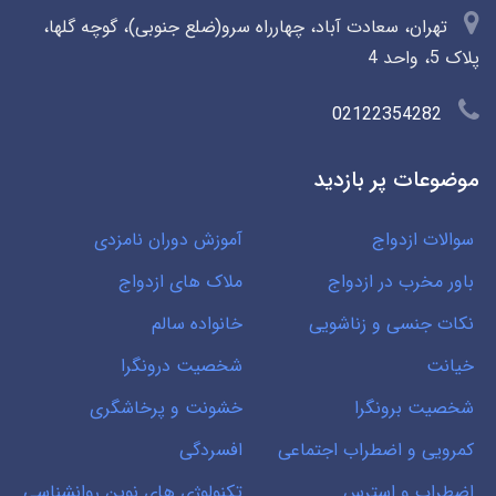
تهران، سعادت آباد، چهارراه سرو(ضلع جنوبی)، گوچه گلها،
پلاک 5، واحد 4
02122354282
موضوعات پر بازدید
سوالات ازدواج
آموزش دوران نامزدی
باور مخرب در ازدواج
ملاک های ازدواج
نکات جنسی و زناشویی
خانواده سالم
خیانت
شخصیت درونگرا
شخصیت برونگرا
خشونت و پرخاشگری
کمرویی و اضطراب اجتماعی
افسردگی
اضطراب و استرس
تکنولوژی های نوین روانشناسی