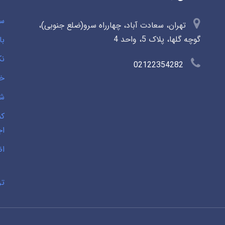
سو
تهران، سعادت آباد، چهارراه سرو(ضلع جنوبی)،
گوچه گلها، پلاک 5، واحد 4
با
نک
02122354282
خی
شخ
کم
اج
اض
تر