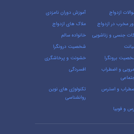
الات ازدواج
آموزش دوران نامزدی
ور مخرب در ازدواج
ملاک های ازدواج
ات جنسی و زناشویی
خانواده سالم
انت
شخصیت درونگرا
صیت برونگرا
خشونت و پرخاشگری
رویی و اضطراب
افسردگی
تماعی
طراب و استرس
تکنولوژی های نوین
روانشناسی
س و فوبیا